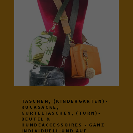
TASCHEN, (KINDERGARTEN)-
RUCKSÄCKE,
GÜRTELTASCHEN, (TURN)-
BEUTEL &
D
a
s i
s
t 
H
u
n
d
e
a
l
l
e
r
l
ei 
m
i
H
e
r
z 
HUNDEACCESSOIRES - GANZ
INDIVIDUELL UND AUF